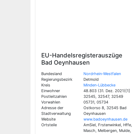
EU-Handelsregisterauszüge
Bad Oeynhausen
Bundesland
Nordrhein-Westfalen
Regierungsbezirk
Detmold
Kreis
Minden-Lübbecke
Einwohner
48.803 (31. Dez. 2021)[1]
Postleitzahlen
32545, 32547, 32549
Vorwahlen
05731, 05734
Adresse der
Ostkorso 8, 32545 Bad
Stadtverwaltung
Oeynhausen
Website
www.badoeynhausen.de
Ortsteile
AmSiel, Frstenwinkel, Hffe,
Masch, Melbergen, Mulde,