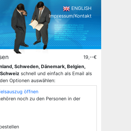
ENGLISH
Impressum/Kontakt
sen
19,--€
henland, Schweden, Dänemark, Belgien,
d Schweiz
schnell und einfach als Email als
nden Optionen auswählen:
ielsauszug öffnen
ehören noch zu den Personen in der
 bestellen