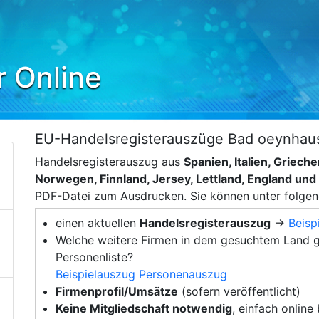
r Online
EU-Handelsregisterauszüge Bad oeynhau
Handelsregisterauszug aus
Spanien, Italien, Griec
Norwegen, Finnland, Jersey, Lettland, England un
PDF-Datei zum Ausdrucken. Sie können unter folge
einen aktuellen
Handelsregisterauszug
→
Beisp
Welche weitere Firmen in dem gesuchtem Land g
Personenliste?
Beispielauszug Personenauszug
Firmenprofil/Umsätze
(sofern veröffentlicht)
Keine Mitgliedschaft notwendig
, einfach online