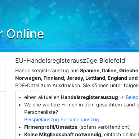
r Online
EU-Handelsregisterauszüge Bielefeld
Handelsregisterauszug aus
Spanien, Italien, Griec
Norwegen, Finnland, Jersey, Lettland, England un
PDF-Datei zum Ausdrucken. Sie können unter folge
einen aktuellen
Handelsregisterauszug
→
Beisp
Welche weitere Firmen in dem gesuchtem Land g
Personenliste?
Beispielauszug Personenauszug
Firmenprofil/Umsätze
(sofern veröffentlicht)
Keine Mitgliedschaft notwendig
, einfach online