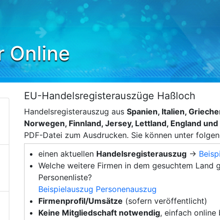
r Online
EU-Handelsregisterauszüge Haßloch
Handelsregisterauszug aus
Spanien, Italien, Griec
Norwegen, Finnland, Jersey, Lettland, England un
PDF-Datei zum Ausdrucken. Sie können unter folge
einen aktuellen
Handelsregisterauszug
→
Beisp
Welche weitere Firmen in dem gesuchtem Land g
Personenliste?
Beispielauszug Personenauszug
Firmenprofil/Umsätze
(sofern veröffentlicht)
Keine Mitgliedschaft notwendig
, einfach online