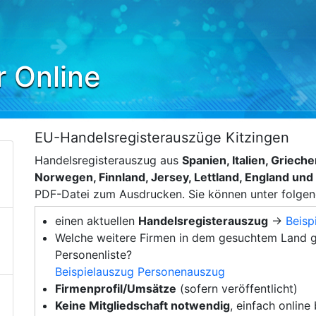
r Online
EU-Handelsregisterauszüge Kitzingen
Handelsregisterauszug aus
Spanien, Italien, Griec
Norwegen, Finnland, Jersey, Lettland, England un
PDF-Datei zum Ausdrucken. Sie können unter folge
einen aktuellen
Handelsregisterauszug
→
Beisp
Welche weitere Firmen in dem gesuchtem Land g
Personenliste?
Beispielauszug Personenauszug
Firmenprofil/Umsätze
(sofern veröffentlicht)
Keine Mitgliedschaft notwendig
, einfach online