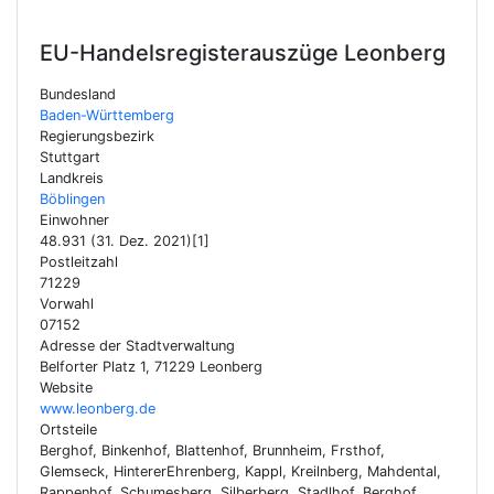
EU-Handelsregisterauszüge
Leonberg
Bundesland
Baden-Württemberg
Regierungsbezirk
Stuttgart
Landkreis
Böblingen
Einwohner
48.931 (31. Dez. 2021)[1]
Postleitzahl
71229
Vorwahl
07152
Adresse der Stadtverwaltung
Belforter Platz 1, 71229 Leonberg
Website
www.leonberg.de
Ortsteile
Berghof, Binkenhof, Blattenhof, Brunnheim, Frsthof,
Glemseck, HintererEhrenberg, Kappl, Kreilnberg, Mahdental,
Rappenhof, Schumesberg, Silberberg, Stadlhof, Berghof,