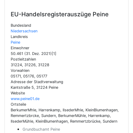
EU-Handelsregisterauszüge
Peine
Bundesland
Niedersachsen
Landkreis
Peine
Einwohner
50.461 (31. Dez. 2021)[1]
Postleitzahlen
31224, 31226, 31228
Vorwahlen
05171, 05176, 05177
Adresse der Stadtverwaltung
Kantstraße 5, 31224 Peine
Website
www.peine01.de
Ortsteile
BerkumerMhle, Harrenkamp, IlsederMhle, KleinBlumenhagen,
Remmertzbrcke, Sundern, BerkumerMühle, Harrenkamp,
IlsederMühle, KleinBlumenhagen, Remmertzbrücke, Sundern
Grundbuchamt Peine