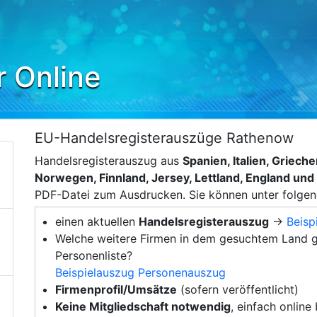
r Online
EU-Handelsregisterauszüge Rathenow
Handelsregisterauszug aus
Spanien, Italien, Griec
Norwegen, Finnland, Jersey, Lettland, England un
PDF-Datei zum Ausdrucken. Sie können unter folge
einen aktuellen
Handelsregisterauszug
→
Beisp
Welche weitere Firmen in dem gesuchtem Land g
Personenliste?
Beispielauszug Personenauszug
Firmenprofil/Umsätze
(sofern veröffentlicht)
Keine Mitgliedschaft notwendig
, einfach online