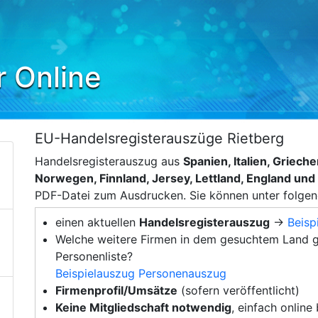
r Online
EU-Handelsregisterauszüge Rietberg
Handelsregisterauszug aus
Spanien, Italien, Griec
Norwegen, Finnland, Jersey, Lettland, England un
PDF-Datei zum Ausdrucken. Sie können unter folge
einen aktuellen
Handelsregisterauszug
→
Beisp
Welche weitere Firmen in dem gesuchtem Land g
Personenliste?
Beispielauszug Personenauszug
Firmenprofil/Umsätze
(sofern veröffentlicht)
Keine Mitgliedschaft notwendig
, einfach online