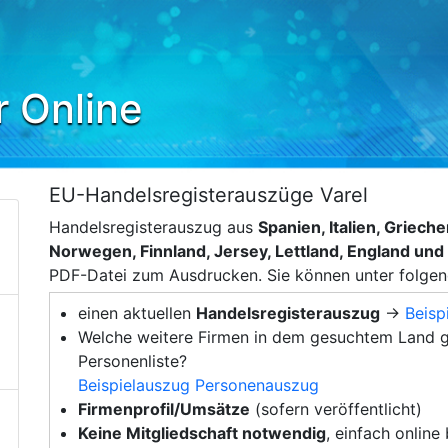
r Online
EU-Handelsregisterauszüge Varel
Handelsregisterauszug aus
Spanien, Italien, Griec
Norwegen, Finnland, Jersey, Lettland, England un
PDF-Datei zum Ausdrucken. Sie können unter folge
einen aktuellen
Handelsregisterauszug
→
Beisp
Welche weitere Firmen in dem gesuchtem Land g
Personenliste?
Beispielauszug Personenauszug
Firmenprofil/Umsätze
(sofern veröffentlicht)
Keine Mitgliedschaft notwendig
, einfach online