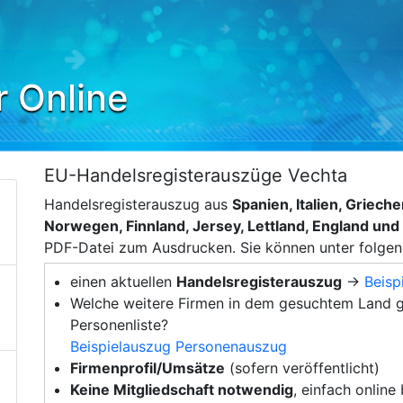
r Online
EU-Handelsregisterauszüge Vechta
Handelsregisterauszug aus
Spanien, Italien, Griec
Norwegen, Finnland, Jersey, Lettland, England un
PDF-Datei zum Ausdrucken. Sie können unter folge
einen aktuellen
Handelsregisterauszug
→
Beisp
Welche weitere Firmen in dem gesuchtem Land g
Personenliste?
Beispielauszug Personenauszug
Firmenprofil/Umsätze
(sofern veröffentlicht)
Keine Mitgliedschaft notwendig
, einfach online