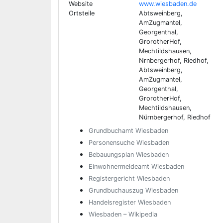
Website
www.wiesbaden.de
Ortsteile
Abtsweinberg,
AmZugmantel,
Georgenthal,
GrorotherHof,
Mechtildshausen,
Nrnbergerhof, Riedhof,
Abtsweinberg,
AmZugmantel,
Georgenthal,
GrorotherHof,
Mechtildshausen,
Nürnbergerhof, Riedhof
Grundbuchamt Wiesbaden
Personensuche Wiesbaden
Bebauungsplan Wiesbaden
Einwohnermeldeamt Wiesbaden
Registergericht Wiesbaden
Grundbuchauszug Wiesbaden
Handelsregister Wiesbaden
Wiesbaden – Wikipedia