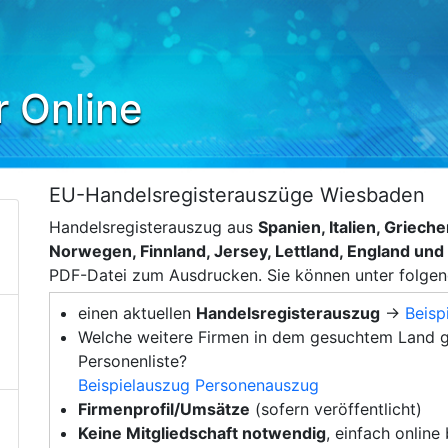
r Online
EU-Handelsregisterauszüge Wiesbaden
Handelsregisterauszug aus
Spanien, Italien, Griec
Norwegen, Finnland, Jersey, Lettland, England un
PDF-Datei zum Ausdrucken. Sie können unter folge
einen aktuellen
Handelsregisterauszug
→
Beisp
Welche weitere Firmen in dem gesuchtem Land g
Personenliste?
Beispielauszug Personenauszug
Firmenprofil/Umsätze
(sofern veröffentlicht)
Keine Mitgliedschaft notwendig
, einfach online