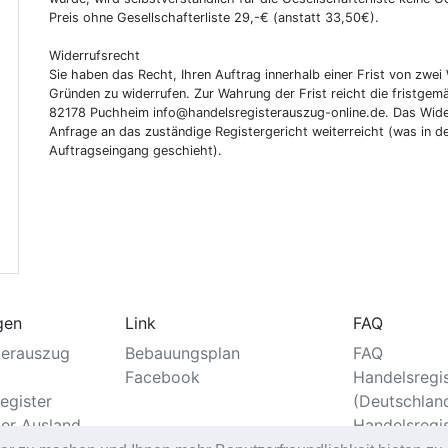
Preis ohne Gesellschafterliste 29,-€ (anstatt 33,50€).
Widerrufsrecht
Sie haben das Recht, Ihren Auftrag innerhalb einer Frist von z
Gründen zu widerrufen. Zur Wahrung der Frist reicht die fristgemä
82178 Puchheim info@handelsregisterauszug-online.de. Das Wider
Anfrage an das zuständige Registergericht weiterreicht (was in d
Auftragseingang geschieht).
gen
Link
FAQ
terauszug
Bebauungsplan
FAQ
Facebook
Handelsregi
egister
(Deutschlan
ter Ausland
Handelsregi