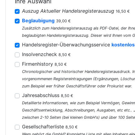
Ihre Auswahl
Auszug Aktueller Handelsregisterauszug
16,50 €
Beglaubigung
39,00 €
Zusätzlich zum Handelsregisterauszug als PDF-Datei, der Ihne
beglaubigten Handelsregisterauszug. Dieser wird Ihnen vom G
Handelsregister-Überwachungsservice
kostenlos
Insolvenzcheck
8,50 €
Firmenhistory
8,50 €
Chronologischer und historischer Handelsregisterausdruck. In 
vorgenommenen Registereintragungen (Ergänzungen, Löschung
zum Beispiel wer früher Geschäftsführer oder Prokurist war.
Jahresabschluss
8,50 €
Detaillierte Informationen, wie zum Beispiel Vermögen, Gewinn
Geschäftsentwicklung, Abschreibungen, Ausgaben, etc etc..
zwischen 2-10 Seiten (bei kleinen GmbH's) und über 100 Seite
Gesellschafterliste
8,50 €
Wem gehört die GmbH? Komplette Liste mit allen Inhabern ein