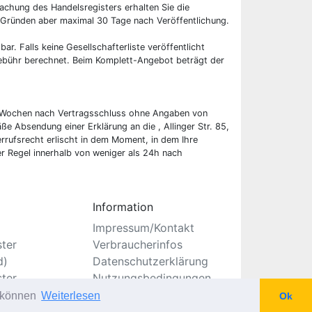
chung des Handelsregisters erhalten Sie die
 Gründen aber maximal 30 Tage nach Veröffentlichung.
bar. Falls keine Gesellschafterliste veröffentlicht
 Gebühr berechnet. Beim Komplett-Angebot beträgt der
wei Wochen nach Vertragsschluss ohne Angaben von
ße Absendung einer Erklärung an die , Allinger Str. 85,
rufsrecht erlischt in dem Moment, in dem Ihre
er Regel innerhalb von weniger als 24h nach
Information
Impressum/Kontakt
ster
Verbraucherinfos
d)
Datenschutzerklärung
ster
Nutzungsbedingungen
Seitenverzeichnis
u können
Weiterlesen
Ok