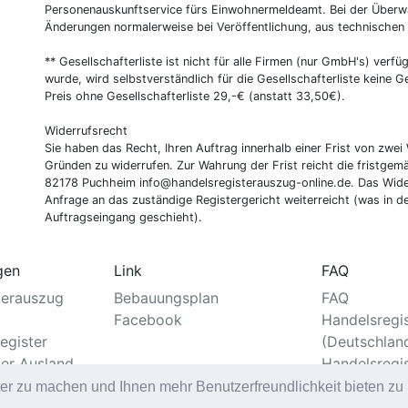
Personenauskunftservice fürs Einwohnermeldeamt. Bei der Überwa
Änderungen normalerweise bei Veröffentlichung, aus technischen
** Gesellschafterliste ist nicht für alle Firmen (nur GmbH's) verfüg
wurde, wird selbstverständlich für die Gesellschafterliste keine
Preis ohne Gesellschafterliste 29,-€ (anstatt 33,50€).
Widerrufsrecht
Sie haben das Recht, Ihren Auftrag innerhalb einer Frist von z
Gründen zu widerrufen. Zur Wahrung der Frist reicht die fristgemä
82178 Puchheim info@handelsregisterauszug-online.de. Das Wider
Anfrage an das zuständige Registergericht weiterreicht (was in d
Auftragseingang geschieht).
gen
Link
FAQ
terauszug
Bebauungsplan
FAQ
Facebook
Handelsregi
egister
(Deutschlan
ter Ausland
Handelsregi
er
ter zu machen und Ihnen mehr Benutzerfreundlichkeit bieten z