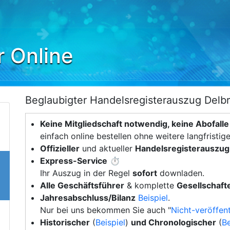
r Online
Beglaubigter Handelsregisterauszug Delb
Keine Mitgliedschaft notwendig, keine Abofalle
einfach online bestellen ohne weitere langfristig
Offizieller
und aktueller
Handelsregisterauszug
Express-Service
⏱️
Ihr Auszug in der Regel
sofort
downladen.
Alle Geschäftsführer
& komplette
Gesellschafte
Jahresabschluss/Bilanz
Beispiel
.
Nur bei uns bekommen Sie auch "
Nicht-veröffent
Historischer
(
Beispiel
)
und Chronologischer
(
Be