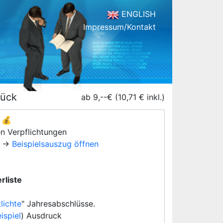
ENGLISH
Impressum/Kontakt
rück
ab 9,--€ (10,71 € inkl.)
💰
en Verpflichtungen
→
Beispielsauszug öffnen
rliste
lichte
" Jahresabschlüsse.
ispiel
) Ausdruck