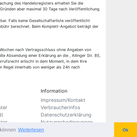
chung des Handelsregisters erhalten Sie die
 Gründen aber maximal 30 Tage nach Veröffentlichung.
bar. Falls keine Gesellschafterliste veröffentlicht
 Gebühr berechnet. Beim Komplett-Angebot beträgt der
wei Wochen nach Vertragsschluss ohne Angaben von
ße Absendung einer Erklärung an die , Allinger Str. 85,
rufsrecht erlischt in dem Moment, in dem Ihre
er Regel innerhalb von weniger als 24h nach
Information
Impressum/Kontakt
ster
Verbraucherinfos
d)
Datenschutzerklärung
ster
Nutzungsbedingungen
Seitenverzeichnis
u können
Weiterlesen
Ok