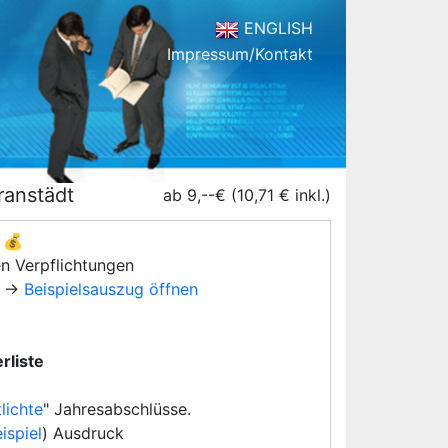
ENGLISH
Impressum/Kontakt
ranstädt
ab 9,--€ (10,71 € inkl.)
💰
en Verpflichtungen
→
Beispielsauszug öffnen
rliste
lichte
" Jahresabschlüsse.
ispiel
) Ausdruck