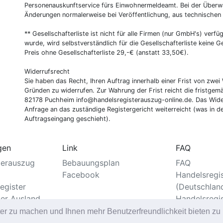
Personenauskunftservice fürs Einwohnermeldeamt. Bei der Überwa
Änderungen normalerweise bei Veröffentlichung, aus technischen
** Gesellschafterliste ist nicht für alle Firmen (nur GmbH's) verfüg
wurde, wird selbstverständlich für die Gesellschafterliste keine
Preis ohne Gesellschafterliste 29,-€ (anstatt 33,50€).
Widerrufsrecht
Sie haben das Recht, Ihren Auftrag innerhalb einer Frist von z
Gründen zu widerrufen. Zur Wahrung der Frist reicht die fristgemä
82178 Puchheim info@handelsregisterauszug-online.de. Das Wider
Anfrage an das zuständige Registergericht weiterreicht (was in d
Auftragseingang geschieht).
gen
Link
FAQ
terauszug
Bebauungsplan
FAQ
Facebook
Handelsregi
egister
(Deutschlan
ter Ausland
Handelsregi
er
ter zu machen und Ihnen mehr Benutzerfreundlichkeit bieten z