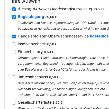
Ihre Auswahl
Auszug Aktueller Handelsregisterauszug
16,50 €
Beglaubigung
39,00 €
Zusätzlich zum Handelsregisterauszug als PDF-Datei, der Ihne
beglaubigten Handelsregisterauszug. Dieser wird Ihnen vom G
Handelsregister-Überwachungsservice
kostenlos
Insolvenzcheck
8,50 €
Firmenhistory
8,50 €
Chronologischer und historischer Handelsregisterausdruck. In 
vorgenommenen Registereintragungen (Ergänzungen, Löschung
zum Beispiel wer früher Geschäftsführer oder Prokurist war.
Jahresabschluss
8,50 €
Detaillierte Informationen, wie zum Beispiel Vermögen, Gewinn
Geschäftsentwicklung, Abschreibungen, Ausgaben, etc etc..
zwischen 2-10 Seiten (bei kleinen GmbH's) und über 100 Seite
Gesellschafterliste
8,50 €
Wem gehört die GmbH? Komplette Liste mit allen Inhabern ein