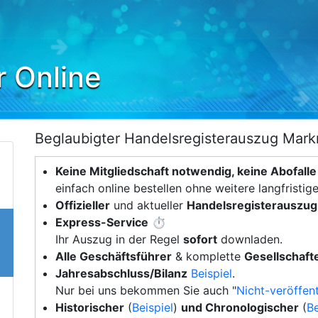
r Online
Beglaubigter Handelsregisterauszug Mark
Keine Mitgliedschaft notwendig, keine Abofalle
einfach online bestellen ohne weitere langfristig
Offizieller
und aktueller
Handelsregisterauszug
Express-Service
⏱️
Ihr Auszug in der Regel
sofort
downladen.
Alle Geschäftsführer
& komplette
Gesellschafte
Jahresabschluss/Bilanz
Beispiel
.
Nur bei uns bekommen Sie auch "
Nicht-veröffent
Historischer
(
Beispiel
)
und Chronologischer
(
Be