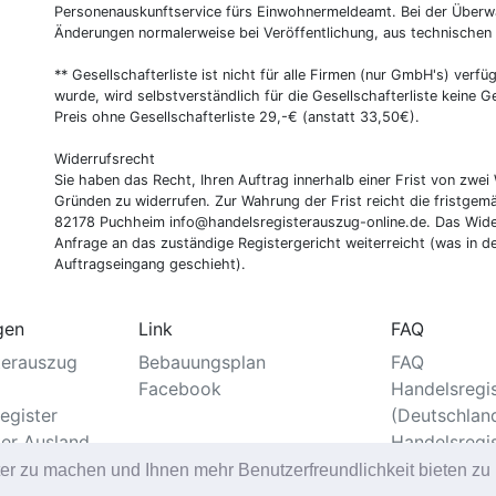
Personenauskunftservice fürs Einwohnermeldeamt. Bei der Überwa
Änderungen normalerweise bei Veröffentlichung, aus technischen
** Gesellschafterliste ist nicht für alle Firmen (nur GmbH's) verfüg
wurde, wird selbstverständlich für die Gesellschafterliste keine
Preis ohne Gesellschafterliste 29,-€ (anstatt 33,50€).
Widerrufsrecht
Sie haben das Recht, Ihren Auftrag innerhalb einer Frist von z
Gründen zu widerrufen. Zur Wahrung der Frist reicht die fristgemä
82178 Puchheim info@handelsregisterauszug-online.de. Das Wider
Anfrage an das zuständige Registergericht weiterreicht (was in d
Auftragseingang geschieht).
gen
Link
FAQ
terauszug
Bebauungsplan
FAQ
Facebook
Handelsregi
egister
(Deutschlan
ter Ausland
Handelsregi
er
ter zu machen und Ihnen mehr Benutzerfreundlichkeit bieten z