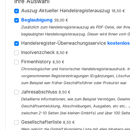
Ihre Auswahl
Auszug Aktueller Handelsregisterauszug
16,50 €
Beglaubigung
39,00 €
Zusätzlich zum Handelsregisterauszug als PDF-Datei, der Ihne
beglaubigten Handelsregisterauszug. Dieser wird Ihnen vom G
Handelsregister-Überwachungsservice
kostenlos
Insolvenzcheck
8,50 €
Firmenhistory
8,50 €
Chronologischer und historischer Handelsregisterausdruck. In 
vorgenommenen Registereintragungen (Ergänzungen, Löschung
zum Beispiel wer früher Geschäftsführer oder Prokurist war.
Jahresabschluss
8,50 €
Detaillierte Informationen, wie zum Beispiel Vermögen, Gewinn
Geschäftsentwicklung, Abschreibungen, Ausgaben, etc etc..
zwischen 2-10 Seiten (bei kleinen GmbH's) und über 100 Seite
Gesellschafterliste
8,50 €
Wem gehört die GmbH? Komplette Liste mit allen Inhabern ein