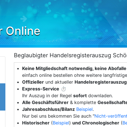
r Online
Beglaubigter Handelsregisterauszug Schö
Keine Mitgliedschaft notwendig, keine Abofalle
einfach online bestellen ohne weitere langfristig
Offizieller
und aktueller
Handelsregisterauszug
Express-Service
⏱️
Ihr Auszug in der Regel
sofort
downladen.
Alle Geschäftsführer
& komplette
Gesellschafte
Jahresabschluss/Bilanz
Beispiel
.
Nur bei uns bekommen Sie auch "
Nicht-veröffent
Historischer
(
Beispiel
)
und Chronologischer
(
Be