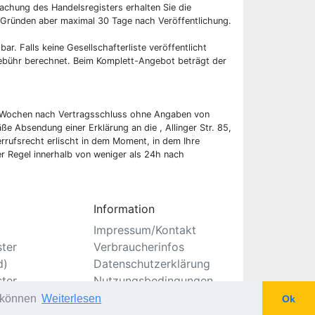
chung des Handelsregisters erhalten Sie die
 Gründen aber maximal 30 Tage nach Veröffentlichung.
bar. Falls keine Gesellschafterliste veröffentlicht
 Gebühr berechnet. Beim Komplett-Angebot beträgt der
wei Wochen nach Vertragsschluss ohne Angaben von
ße Absendung einer Erklärung an die , Allinger Str. 85,
rufsrecht erlischt in dem Moment, in dem Ihre
er Regel innerhalb von weniger als 24h nach
Information
Impressum/Kontakt
ster
Verbraucherinfos
d)
Datenschutzerklärung
ster
Nutzungsbedingungen
Seitenverzeichnis
u können
Weiterlesen
Ok