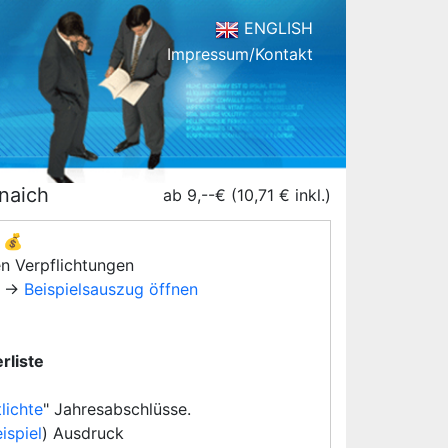
ENGLISH
Impressum/Kontakt
naich
ab 9,--€ (10,71 € inkl.)
💰
en Verpflichtungen
→
Beispielsauszug öffnen
rliste
lichte
" Jahresabschlüsse.
ispiel
) Ausdruck