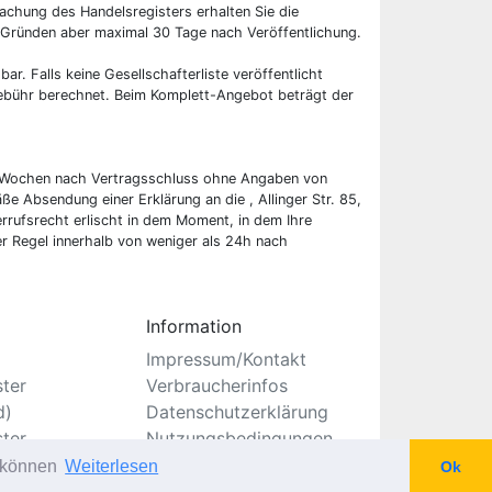
chung des Handelsregisters erhalten Sie die
 Gründen aber maximal 30 Tage nach Veröffentlichung.
bar. Falls keine Gesellschafterliste veröffentlicht
 Gebühr berechnet. Beim Komplett-Angebot beträgt der
wei Wochen nach Vertragsschluss ohne Angaben von
ße Absendung einer Erklärung an die , Allinger Str. 85,
rufsrecht erlischt in dem Moment, in dem Ihre
er Regel innerhalb von weniger als 24h nach
Information
Impressum/Kontakt
ster
Verbraucherinfos
d)
Datenschutzerklärung
ster
Nutzungsbedingungen
Seitenverzeichnis
u können
Weiterlesen
Ok