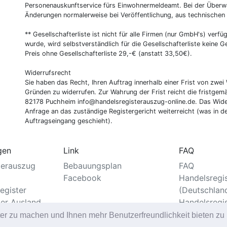
Personenauskunftservice fürs Einwohnermeldeamt. Bei der Überwa
Änderungen normalerweise bei Veröffentlichung, aus technischen
** Gesellschafterliste ist nicht für alle Firmen (nur GmbH's) verfüg
wurde, wird selbstverständlich für die Gesellschafterliste keine
Preis ohne Gesellschafterliste 29,-€ (anstatt 33,50€).
Widerrufsrecht
Sie haben das Recht, Ihren Auftrag innerhalb einer Frist von z
Gründen zu widerrufen. Zur Wahrung der Frist reicht die fristgemä
82178 Puchheim info@handelsregisterauszug-online.de. Das Wider
Anfrage an das zuständige Registergericht weiterreicht (was in d
Auftragseingang geschieht).
gen
Link
FAQ
terauszug
Bebauungsplan
FAQ
Facebook
Handelsregi
egister
(Deutschlan
ter Ausland
Handelsregi
er
ter zu machen und Ihnen mehr Benutzerfreundlichkeit bieten z