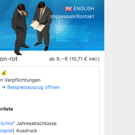
ENGLISH
Impressum/Kontakt
on-rot
ab 9,--€ (10,71 € inkl.)
💰
en Verpflichtungen
→
Beispielsauszug öffnen
rliste
lichte
" Jahresabschlüsse.
ispiel
) Ausdruck