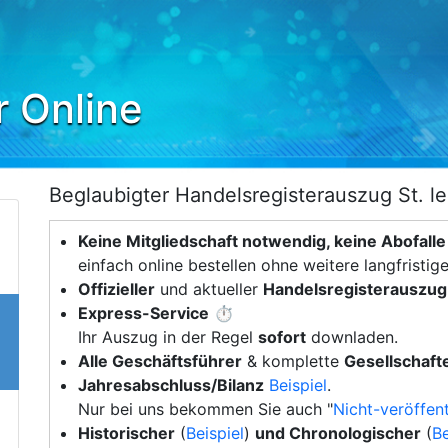
r Online
Beglaubigter Handelsregisterauszug St. le
Keine Mitgliedschaft notwendig, keine Abofalle
einfach online bestellen ohne weitere langfristig
Offizieller
und aktueller
Handelsregisterauszug
Express-Service
⏱️
Ihr Auszug in der Regel
sofort
downladen.
Alle Geschäftsführer
& komplette
Gesellschafte
Jahresabschluss/Bilanz
Beispiel
.
Nur bei uns bekommen Sie auch "
Nicht-veröffent
Historischer
(
Beispiel
)
und Chronologischer
(
Be