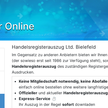
r Online
Handelsregisterauszug Ltd. Bielefeld
Im Gegensatz zu anderen Anbietern bieten wir Ihne
(der sowieso erst seit 1986 zur Verfügung steht), s
Handelsregisterauszug
des zuständigen Registerger
Ausdrucken.
Keine Mitgliedschaft notwendig, keine Abofalle
einfach online bestellen ohne weitere langfristig
Offizieller
und aktueller
Handelsregisterauszug
Express-Service
⏱️
Ihr Auszug in der Regel
sofort
downladen