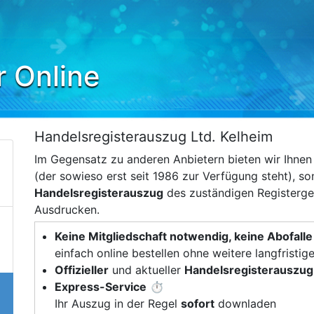
r Online
Handelsregisterauszug Ltd. Kelheim
Im Gegensatz zu anderen Anbietern bieten wir Ihne
(der sowieso erst seit 1986 zur Verfügung steht), s
Handelsregisterauszug
des zuständigen Registerger
Ausdrucken.
Keine Mitgliedschaft notwendig, keine Abofalle
einfach online bestellen ohne weitere langfristig
Offizieller
und aktueller
Handelsregisterauszug
Express-Service
⏱️
Ihr Auszug in der Regel
sofort
downladen