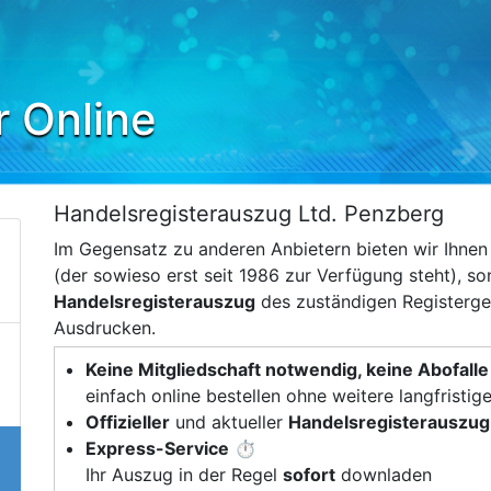
r Online
Handelsregisterauszug Ltd. Penzberg
Im Gegensatz zu anderen Anbietern bieten wir Ihne
(der sowieso erst seit 1986 zur Verfügung steht), s
Handelsregisterauszug
des zuständigen Registerger
Ausdrucken.
Keine Mitgliedschaft notwendig, keine Abofalle
einfach online bestellen ohne weitere langfristig
Offizieller
und aktueller
Handelsregisterauszug
Express-Service
⏱️
Ihr Auszug in der Regel
sofort
downladen