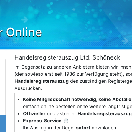
r Online
Handelsregisterauszug Ltd. Schöneck
Im Gegensatz zu anderen Anbietern bieten wir Ihne
(der sowieso erst seit 1986 zur Verfügung steht), s
Handelsregisterauszug
des zuständigen Registerger
Ausdrucken.
Keine Mitgliedschaft notwendig, keine Abofalle
einfach online bestellen ohne weitere langfristig
Offizieller
und aktueller
Handelsregisterauszug
Express-Service
⏱️
Ihr Auszug in der Regel
sofort
downladen