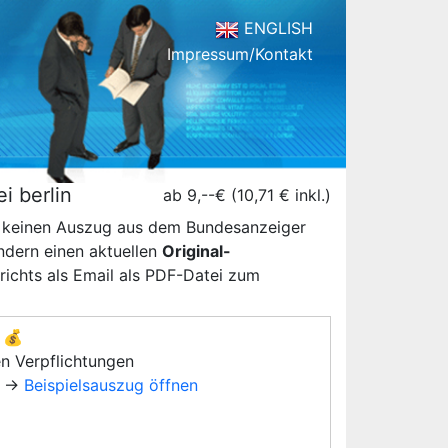
ENGLISH
Impressum/Kontakt
i berlin
ab 9,--€ (10,71 € inkl.)
n keinen Auszug aus dem Bundesanzeiger
ondern einen aktuellen
Original-
ichts als Email als PDF-Datei zum
💰
en Verpflichtungen
→
Beispielsauszug öffnen