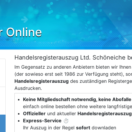
r Online
Handelsregisterauszug Ltd. Schöneiche be
Im Gegensatz zu anderen Anbietern bieten wir Ihne
(der sowieso erst seit 1986 zur Verfügung steht), s
Handelsregisterauszug
des zuständigen Registerger
Ausdrucken.
Keine Mitgliedschaft notwendig, keine Abofalle
einfach online bestellen ohne weitere langfristig
Offizieller
und aktueller
Handelsregisterauszug
Express-Service
⏱️
Ihr Auszug in der Regel
sofort
downladen