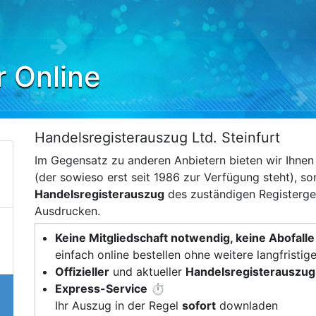
r Online
Handelsregisterauszug Ltd. Steinfurt
Im Gegensatz zu anderen Anbietern bieten wir Ihne
(der sowieso erst seit 1986 zur Verfügung steht), s
Handelsregisterauszug
des zuständigen Registerger
Ausdrucken.
Keine Mitgliedschaft notwendig, keine Abofalle
einfach online bestellen ohne weitere langfristig
Offizieller
und aktueller
Handelsregisterauszug
Express-Service
⏱️
Ihr Auszug in der Regel
sofort
downladen