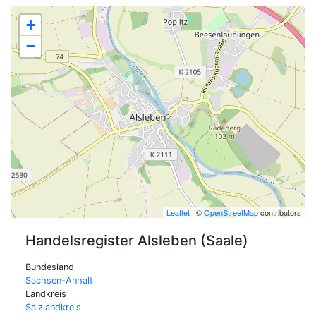
+
−
Leaflet
| ©
OpenStreetMap
contributors
Handelsregister
Alsleben (Saale)
Bundesland
Sachsen-Anhalt
Landkreis
Salzlandkreis