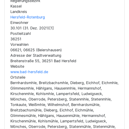
Regierungsbezirk
Kassel
Landkreis
Hersfeld-Rotenburg
Einwohner
30.101 (31. Dez. 2021)[1]
Postleitzahl
36251
Vorwahlen
06621, 06625 (Beiershausen)
Adresse der Stadtverwaltung
Breitenstraße 55, 36251 Bad Hersfeld
Website
www.bad-hersfeld.de
Ortsteile
Bernhardsmhle, Breitzbachsmhle, Dieberg, Eichhof, Eichmhle,
Glimmesmhle, Hählgans, Hausenmhle, Hermannshof,
Kirschenmhle, Kohlsmhle, Lampertsfeld, Ludwigseck,
Mönches, Oberrode, Petersberg, Statenmhle, Stetenmhle,
Tonkaute, Weißmhle, Wilhelmshof, Bernhardsmühle,
Breitzbachsmühle, Dieberg, Eichhof, Eichmühle,
Glimmesmühle, Hählgans, Hausenmühle, Hermannshof,
Kirschenmühle, Kohlsmühle, Lampertsfeld, Ludwigseck,
Mönches, Oberrode, Petersberg, Statenmühle, Stetenmühle,