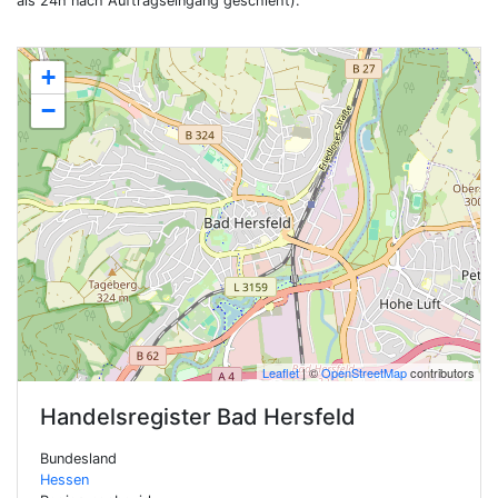
als 24h nach Auftragseingang geschieht).
+
−
Leaflet
| ©
OpenStreetMap
contributors
Handelsregister
Bad Hersfeld
Bundesland
Hessen