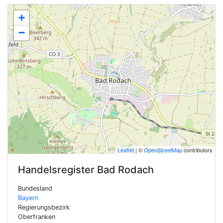
+
−
Leaflet
| ©
OpenStreetMap
contributors
Handelsregister
Bad Rodach
Bundesland
Bayern
Regierungsbezirk
Oberfranken