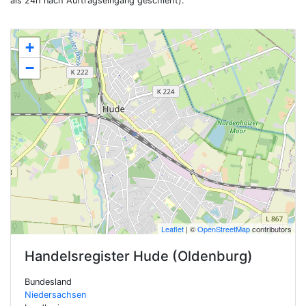
als 24h nach Auftragseingang geschieht).
+
−
Leaflet
| ©
OpenStreetMap
contributors
Handelsregister
Hude (Oldenburg)
Bundesland
Niedersachsen