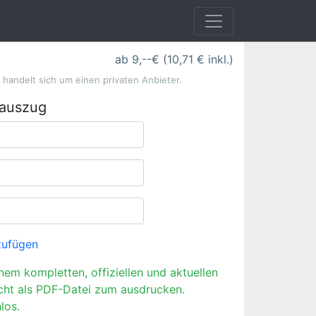
ab 9,--€ (10,71 € inkl.)
s handelt sich um einen privaten Anbieter.
rauszug
zufügen
inem kompletten, offiziellen und aktuellen
cht als PDF-Datei zum ausdrucken.
los.