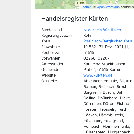
Leaflet
| ©
OpenStreetMap
contribut
Handelsregister
Kürten
Bundesland
Nordrhein-Westfalen
Regierungsbezirk
Köln
Kreis
Rheinisch-Bergischer Kreis
Einwohner
19.832 (31. Dez. 2021)[1]
Postleitzahl
51515
Vorwahlen
02268, 02207
Adresse der
Karlheinz-Stockhausen-
Gemeinde
Platz 1, 51515 Kürten
Website
www.kuerten.de
Ortsteile
Ahlenbachermühle, Bilstein,
Bornen, Breibach, Broch,
Burgheim, Busch, Dahl,
Delling, Dhünnberg, Dicke,
Dörnchen, Dörpe, Eichhof,
Forsten, Frösseln, Furth,
Häcken, Häcksbilstein,
Häuschen, Hausgrund,
Hembach, Hommermühle,
Hülsensteeg, Hungenbach,