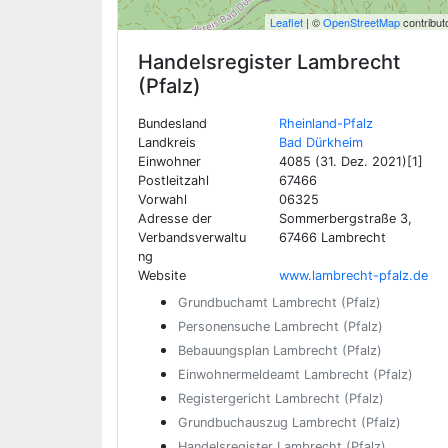
Leaflet
| ©
OpenStreetMap
contribut
Handelsregister
Lambrecht
(Pfalz)
Bundesland
Rheinland-Pfalz
Landkreis
Bad Dürkheim
Einwohner
4085 (31. Dez. 2021)[1]
Postleitzahl
67466
Vorwahl
06325
Adresse der
Sommerbergstraße 3,
Verbandsverwaltu
67466 Lambrecht
ng
Website
www.lambrecht-pfalz.de
Grundbuchamt Lambrecht (Pfalz)
Personensuche Lambrecht (Pfalz)
Bebauungsplan Lambrecht (Pfalz)
Einwohnermeldeamt Lambrecht (Pfalz)
Registergericht Lambrecht (Pfalz)
Grundbuchauszug Lambrecht (Pfalz)
Handelsregister Lambrecht (Pfalz)