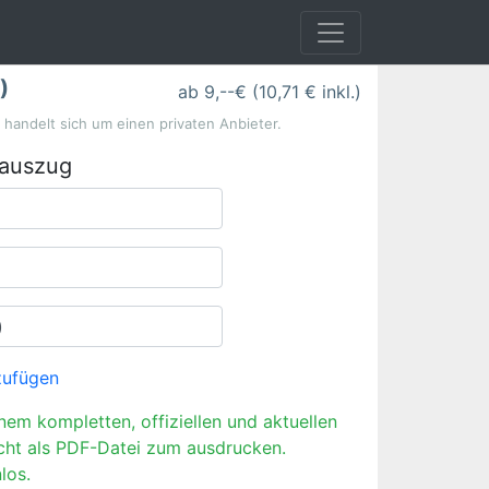
)
ab 9,--€ (10,71 € inkl.)
s handelt sich um einen privaten Anbieter.
rauszug
zufügen
inem kompletten, offiziellen und aktuellen
cht als PDF-Datei zum ausdrucken.
los.