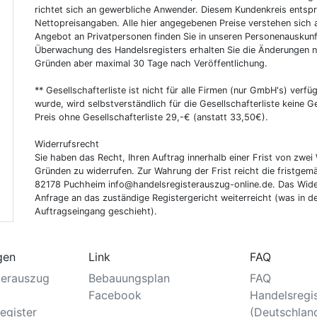
richtet sich an gewerbliche Anwender. Diesem Kundenkreis entsp
Nettopreisangaben. Alle hier angegebenen Preise verstehen sich 
Angebot an Privatpersonen finden Sie in unseren Personenauskunf
Überwachung des Handelsregisters erhalten Sie die Änderungen n
Gründen aber maximal 30 Tage nach Veröffentlichung.
** Gesellschafterliste ist nicht für alle Firmen (nur GmbH's) verfüg
wurde, wird selbstverständlich für die Gesellschafterliste keine
Preis ohne Gesellschafterliste 29,-€ (anstatt 33,50€).
Widerrufsrecht
Sie haben das Recht, Ihren Auftrag innerhalb einer Frist von z
Gründen zu widerrufen. Zur Wahrung der Frist reicht die fristgemä
82178 Puchheim info@handelsregisterauszug-online.de. Das Wider
Anfrage an das zuständige Registergericht weiterreicht (was in d
Auftragseingang geschieht).
gen
Link
FAQ
terauszug
Bebauungsplan
FAQ
Facebook
Handelsregi
egister
(Deutschlan