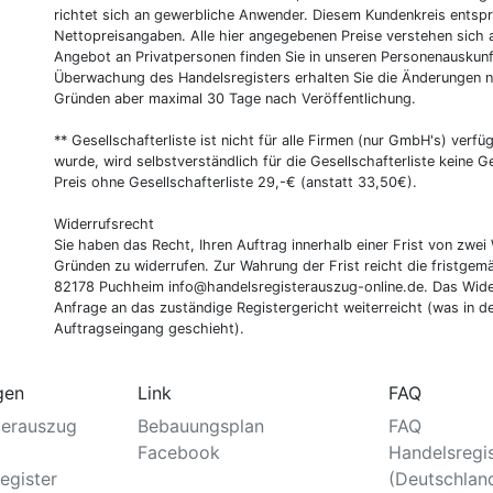
richtet sich an gewerbliche Anwender. Diesem Kundenkreis entsp
Nettopreisangaben. Alle hier angegebenen Preise verstehen sich 
Angebot an Privatpersonen finden Sie in unseren Personenauskunf
Überwachung des Handelsregisters erhalten Sie die Änderungen n
Gründen aber maximal 30 Tage nach Veröffentlichung.
** Gesellschafterliste ist nicht für alle Firmen (nur GmbH's) verfüg
wurde, wird selbstverständlich für die Gesellschafterliste keine
Preis ohne Gesellschafterliste 29,-€ (anstatt 33,50€).
Widerrufsrecht
Sie haben das Recht, Ihren Auftrag innerhalb einer Frist von z
Gründen zu widerrufen. Zur Wahrung der Frist reicht die fristgemä
82178 Puchheim info@handelsregisterauszug-online.de. Das Wider
Anfrage an das zuständige Registergericht weiterreicht (was in d
Auftragseingang geschieht).
gen
Link
FAQ
terauszug
Bebauungsplan
FAQ
Facebook
Handelsregi
egister
(Deutschlan