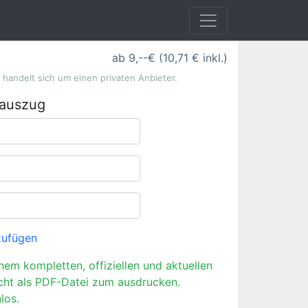
ab 9,--€ (10,71 € inkl.)
s handelt sich um einen privaten Anbieter.
rauszug
zufügen
inem kompletten, offiziellen und aktuellen
cht als PDF-Datei zum ausdrucken.
los.