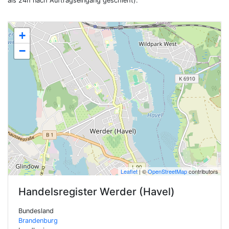
als 24h nach Auftragseingang geschieht).
+
−
Leaflet
| ©
OpenStreetMap
contributors
Handelsregister
Werder (Havel)
Bundesland
Brandenburg