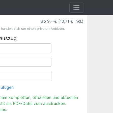
ab 9,--€ (10,71 € inkl.)
s handelt sich um einen privaten Anbieter.
rauszug
zufügen
inem kompletten, offiziellen und aktuellen
cht als PDF-Datei zum ausdrucken.
los.