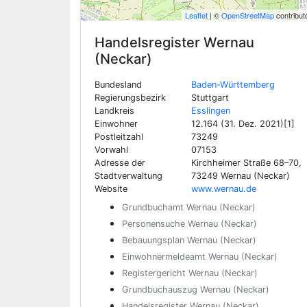
Leaflet
| ©
OpenStreetMap
contribut
Handelsregister
Wernau
(Neckar)
Bundesland
Baden-Württemberg
Regierungsbezirk
Stuttgart
Landkreis
Esslingen
Einwohner
12.164 (31. Dez. 2021)[1]
Postleitzahl
73249
Vorwahl
07153
Adresse der
Kirchheimer Straße 68–70,
Stadtverwaltung
73249 Wernau (Neckar)
Website
www.wernau.de
Grundbuchamt Wernau (Neckar)
Personensuche Wernau (Neckar)
Bebauungsplan Wernau (Neckar)
Einwohnermeldeamt Wernau (Neckar)
Registergericht Wernau (Neckar)
Grundbuchauszug Wernau (Neckar)
Handelsregister Wernau (Neckar)