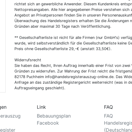
richtet sich an gewerbliche Anwender. Diesem Kundenkreis entsp
Nettopreisangaben. Alle hier angegebenen Preise verstehen sich 
Angebot an Privatpersonen finden Sie in unseren Personenauskunf
Überwachung des Handelsregisters erhalten Sie die Änderungen n
Gründen aber maximal 30 Tage nach Veröffentlichung.
** Gesellschafterliste ist nicht für alle Firmen (nur GmbH's) verfüg
wurde, wird selbstverständlich für die Gesellschafterliste keine
Preis ohne Gesellschafterliste 29,-€ (anstatt 33,50€).
Widerrufsrecht
Sie haben das Recht, Ihren Auftrag innerhalb einer Frist von z
Gründen zu widerrufen. Zur Wahrung der Frist reicht die fristgemä
82178 Puchheim info@handelsregisterauszug-online.de. Das Wider
Anfrage an das zuständige Registergericht weiterreicht (was in d
Auftragseingang geschieht).
gen
Link
FAQ
terauszug
Bebauungsplan
FAQ
Facebook
Handelsregi
egister
(Deutschlan