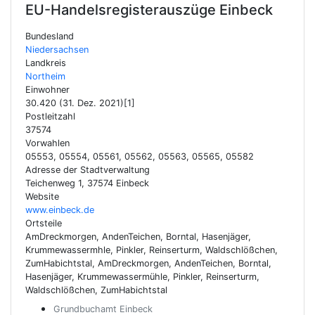
EU-Handelsregisterauszüge
Einbeck
Bundesland
Niedersachsen
Landkreis
Northeim
Einwohner
30.420 (31. Dez. 2021)[1]
Postleitzahl
37574
Vorwahlen
05553, 05554, 05561, 05562, 05563, 05565, 05582
Adresse der Stadtverwaltung
Teichenweg 1, 37574 Einbeck
Website
www.einbeck.de
Ortsteile
AmDreckmorgen, AndenTeichen, Borntal, Hasenjäger,
Krummewassermhle, Pinkler, Reinserturm, Waldschlößchen,
ZumHabichtstal, AmDreckmorgen, AndenTeichen, Borntal,
Hasenjäger, Krummewassermühle, Pinkler, Reinserturm,
Waldschlößchen, ZumHabichtstal
Grundbuchamt Einbeck