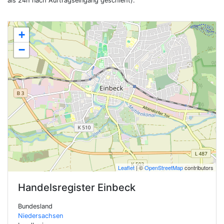
als 24h nach Auftragseingang geschieht).
+
−
Leaflet
| ©
OpenStreetMap
contributors
Handelsregister
Einbeck
Bundesland
Niedersachsen