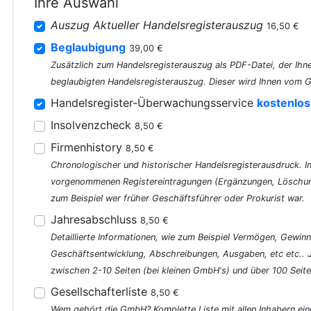
Ihre Auswahl
Auszug Aktueller Handelsregisterauszug
16,50 €
Beglaubigung
39,00 €
Zusätzlich zum Handelsregisterauszug als PDF-Datei, der Ihne
beglaubigten Handelsregisterauszug. Dieser wird Ihnen vom G
Handelsregister-Überwachungsservice
kostenlos
Insolvenzcheck
8,50 €
Firmenhistory
8,50 €
Chronologischer und historischer Handelsregisterausdruck. In 
vorgenommenen Registereintragungen (Ergänzungen, Löschung
zum Beispiel wer früher Geschäftsführer oder Prokurist war.
Jahresabschluss
8,50 €
Detaillierte Informationen, wie zum Beispiel Vermögen, Gewinn
Geschäftsentwicklung, Abschreibungen, Ausgaben, etc etc..
zwischen 2-10 Seiten (bei kleinen GmbH's) und über 100 Seite
Gesellschafterliste
8,50 €
Wem gehört die GmbH? Komplette Liste mit allen Inhabern ein