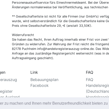
Personenauskunftservice fürs Einwohnermeldeamt. Bei der Überwa
Änderungen normalerweise bei Veröffentlichung, aus technischen
** Gesellschafterliste ist nicht für alle Firmen (nur GmbH's) verfüg
wurde, wird selbstverständlich für die Gesellschafterliste keine
Preis ohne Gesellschafterliste 29,-€ (anstatt 33,50€).
Widerrufsrecht
Sie haben das Recht, Ihren Auftrag innerhalb einer Frist von z
Gründen zu widerrufen. Zur Wahrung der Frist reicht die fristgemä
82178 Puchheim info@handelsregisterauszug-online.de. Das Wider
Anfrage an das zuständige Registergericht weiterreicht (was in d
Auftragseingang geschieht).
gen
Link
FAQ
terauszug
Bebauungsplan
FAQ
Facebook
Handelsregi
egister
(Deutschlan
ter Ausland
Handelsregi
er
ter zu machen und Ihnen mehr Benutzerfreundlichkeit bieten z