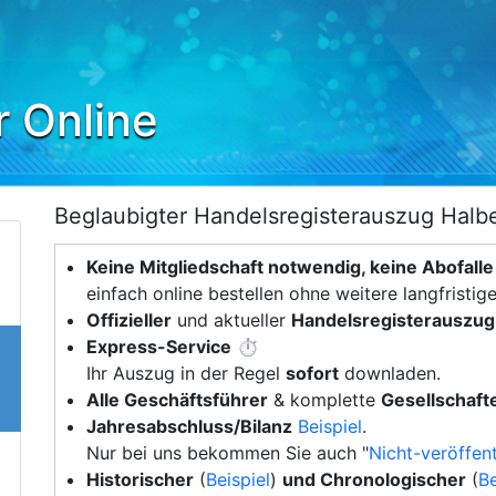
r Online
Beglaubigter Handelsregisterauszug Halbe
Keine Mitgliedschaft notwendig, keine Abofalle
einfach online bestellen ohne weitere langfristig
Offizieller
und aktueller
Handelsregisterauszug
Express-Service
⏱️
Ihr Auszug in der Regel
sofort
downladen.
Alle Geschäftsführer
& komplette
Gesellschafte
Jahresabschluss/Bilanz
Beispiel
.
Nur bei uns bekommen Sie auch "
Nicht-veröffent
Historischer
(
Beispiel
)
und Chronologischer
(
Be