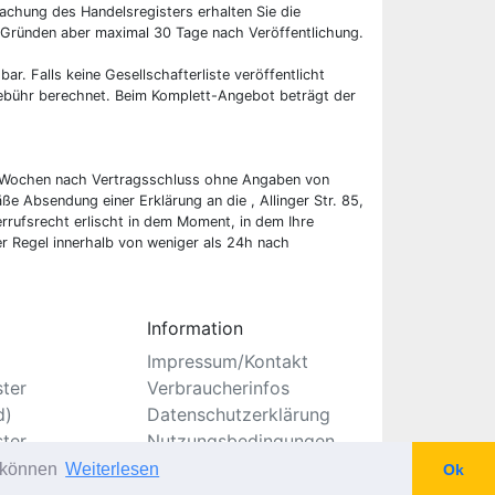
chung des Handelsregisters erhalten Sie die
 Gründen aber maximal 30 Tage nach Veröffentlichung.
bar. Falls keine Gesellschafterliste veröffentlicht
 Gebühr berechnet. Beim Komplett-Angebot beträgt der
wei Wochen nach Vertragsschluss ohne Angaben von
ße Absendung einer Erklärung an die , Allinger Str. 85,
rufsrecht erlischt in dem Moment, in dem Ihre
er Regel innerhalb von weniger als 24h nach
Information
Impressum/Kontakt
ster
Verbraucherinfos
d)
Datenschutzerklärung
ster
Nutzungsbedingungen
Seitenverzeichnis
u können
Weiterlesen
Ok