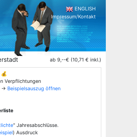
ENGLISH
Impressum/Kontakt
rstadt
ab 9,--€ (10,71 € inkl.)
💰
en Verpflichtungen
→
Beispielsauszug öffnen
rliste
lichte
" Jahresabschlüsse.
ispiel
) Ausdruck