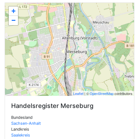
+
−
Leaflet
| ©
OpenStreetMap
contributors
Handelsregister
Merseburg
Bundesland
Sachsen-Anhalt
Landkreis
Saalekreis