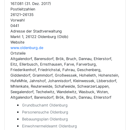
167.081 (31. Dez. 2017)
Postleitzahlen
26121–26135
Vorwahl
0441
Adresse der Stadtverwaltung
Markt 1, 26122 Oldenburg (Oldb)
Website
www.oldenburg.de
Ortsteile
Altgalendorf, Barensdorf, Brök, Bruch, Dannau, Ehlerstorf,
Eitz, Ellerbusch, Ernsthausen, Farve, Farverburg,
Friederikenhof, Friedrichstal, Fuhrau, Geschenberg,
Giddendorf, Grammdorf, Großwessek, Hohelieth, Hohenstein,
HufeMhle, Jahnshof, Johannisdorf, Kleinwessek, Lbbersdorf,
Mhlenkate, Reuterweide, Schafweide, SchwarzerLappen,
Seegalendorf, Techelwitz, Wandelwitz, Wasbuck, Wsten,
Altgalendorf, Barensdorf, Brök, Bruch, Dannau, Ehlerstorf
Grundbuchamt Oldenburg
Personensuche Oldenburg
Bebauungsplan Oldenburg
Einwohnermeldeamt Oldenburg