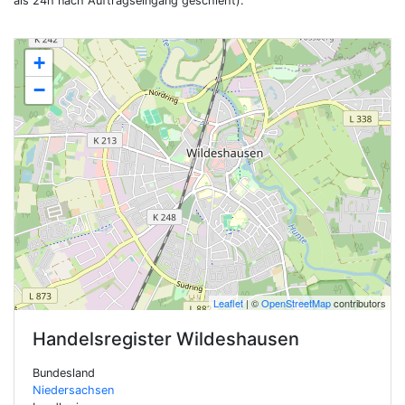
als 24h nach Auftragseingang geschieht).
+
−
Leaflet
| ©
OpenStreetMap
contributors
Handelsregister
Wildeshausen
Bundesland
Niedersachsen