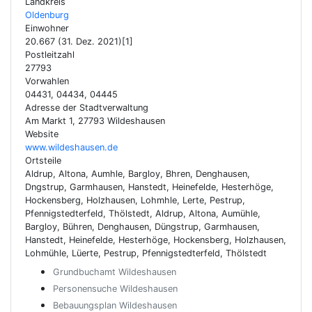
Landkreis
Oldenburg
Einwohner
20.667 (31. Dez. 2021)[1]
Postleitzahl
27793
Vorwahlen
04431, 04434, 04445
Adresse der Stadtverwaltung
Am Markt 1, 27793 Wildeshausen
Website
www.wildeshausen.de
Ortsteile
Aldrup, Altona, Aumhle, Bargloy, Bhren, Denghausen,
Dngstrup, Garmhausen, Hanstedt, Heinefelde, Hesterhöge,
Hockensberg, Holzhausen, Lohmhle, Lerte, Pestrup,
Pfennigstedterfeld, Thölstedt, Aldrup, Altona, Aumühle,
Bargloy, Bühren, Denghausen, Düngstrup, Garmhausen,
Hanstedt, Heinefelde, Hesterhöge, Hockensberg, Holzhausen,
Lohmühle, Lüerte, Pestrup, Pfennigstedterfeld, Thölstedt
Grundbuchamt Wildeshausen
Personensuche Wildeshausen
Bebauungsplan Wildeshausen