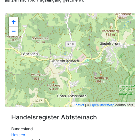
als 24h nach Auftragseingang geschieht).
+
−
Leaflet
| ©
OpenStreetMap
contributors
Handelsregister
Abtsteinach
Bundesland
Hessen