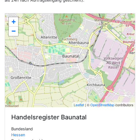
als 24h nach Auftragseingang geschieht).
+
−
Leaflet
| ©
OpenStreetMap
contributors
Handelsregister
Baunatal
Bundesland
Hessen