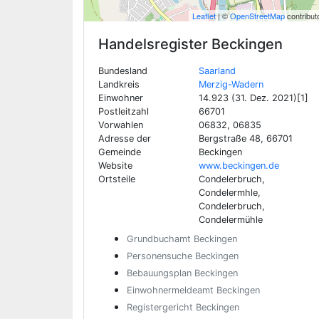
Leaflet
| ©
OpenStreetMap
contribut
Handelsregister
Beckingen
Bundesland
Saarland
Landkreis
Merzig-Wadern
Einwohner
14.923 (31. Dez. 2021)[1]
Postleitzahl
66701
Vorwahlen
06832, 06835
Adresse der
Bergstraße 48, 66701
Gemeinde
Beckingen
Website
www.beckingen.de
Ortsteile
Condelerbruch,
Condelermhle,
Condelerbruch,
Condelermühle
Grundbuchamt Beckingen
Personensuche Beckingen
Bebauungsplan Beckingen
Einwohnermeldeamt Beckingen
Registergericht Beckingen