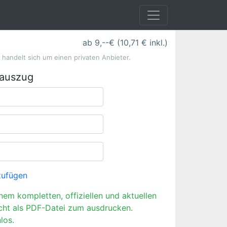
ab 9,--€ (10,71 € inkl.)
s handelt sich um einen privaten Anbieter.
rauszug
zufügen
inem kompletten, offiziellen und aktuellen
cht als PDF-Datei zum ausdrucken.
los.