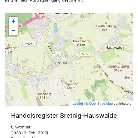
als 24h nach Auftragseingang geschieht).
+
−
Leaflet
| ©
OpenStreetMap
contributors
Handelsregister
Bretnig-Hauswalde
Einwohner
2933 (6. Feb. 2017)