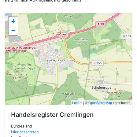
als 24h nach Auftragseingang geschieht).
+
−
Leaflet
| ©
OpenStreetMap
contributors
Handelsregister
Cremlingen
Bundesland
Niedersachsen