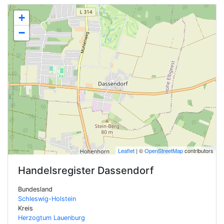
+
−
Leaflet
| ©
OpenStreetMap
contributors
Handelsregister
Dassendorf
Bundesland
Schleswig-Holstein
Kreis
Herzogtum Lauenburg