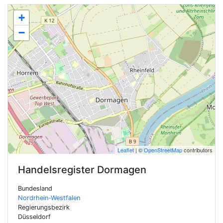
+
−
Leaflet
| ©
OpenStreetMap
contributors
Handelsregister
Dormagen
Bundesland
Nordrhein-Westfalen
Regierungsbezirk
Düsseldorf