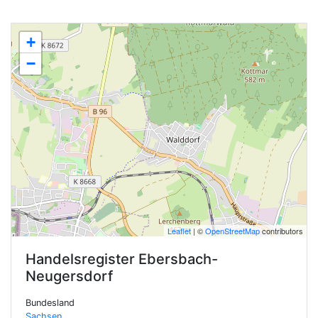
+
−
Leaflet
| ©
OpenStreetMap
contributors
Handelsregister
Ebersbach-
Neugersdorf
Bundesland
Sachsen