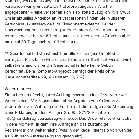
sich an gewerbliche Anwender. Diesem Kundenkreis entsprechend
verwenden wir grundsätzlich Nettopreisangaben. Alle hier
angegebenen Preise verstehen sich also stets zuzüglich 19% MwSt.
Unser aktuelles Angebot an Privatpersonen finden Sie in unseren
Personenauskunftservice fürs Einwohnermeldeamt. Bei der
Überwachung des Handelsregisters erhalten Sie die Änderungen
normalerweise bei Veröffentlichung, aus technischen Gründen aber
maximal 30 Tage nach Veröffentlichung.
** Gesellschafterliste ist nicht für alle Firmen (nur GmbH's)
verfügbar. Falls keine Gesellschafterliste veröffentlicht wurde, wird
selbstverständlich für die Gesellschafterliste keine Gebühr
berechnet. Beim Komplett-Angebot beträgt der Preis ohne
Gesellschafterliste 29,-€ (anstatt 33,50€).
Widerrufsrecht
Sie haben das Recht, Ihren Auftrag innerhalb einer Frist von zwei
Wochen nach Vertragsschluss ohne Angaben von Gründen zu
widerrufen. Zur Wahrung der Frist reicht die fristgemäße Absendung
einer Erklärung an die , Allinger Str. 85, 82178 Puchheim
info@handelsregisterauszug-online.de. Das Widerrufsrecht erlischt
in dem Moment, in dem Ihre Anfrage an das zuständige
Registergericht weiterreicht (was in der Regel innerhalb von weniger
als 24h nach Auftragseingang geschieht).