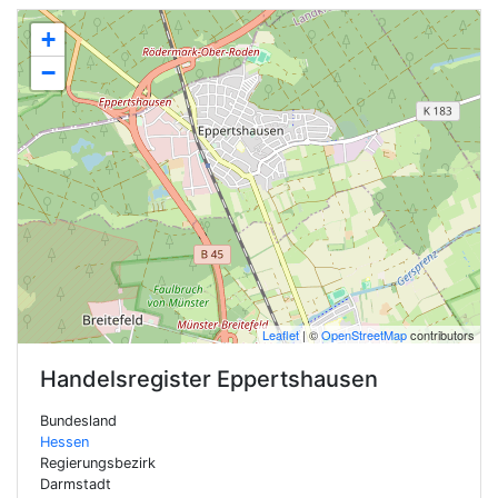
+
−
Leaflet
| ©
OpenStreetMap
contributors
Handelsregister
Eppertshausen
Bundesland
Hessen
Regierungsbezirk
Darmstadt