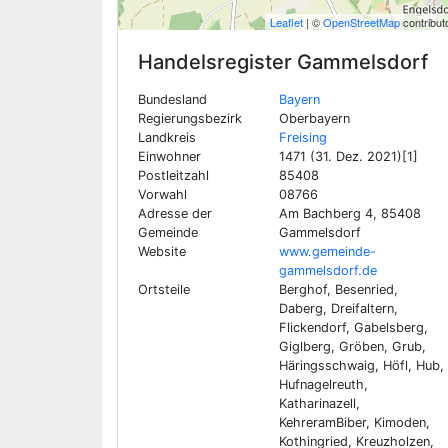
Leaflet
| ©
OpenStreetMap
contribut
Handelsregister
Gammelsdorf
Bundesland
Bayern
Regierungsbezirk
Oberbayern
Landkreis
Freising
Einwohner
1471 (31. Dez. 2021)[1]
Postleitzahl
85408
Vorwahl
08766
Adresse der
Am Bachberg 4, 85408
Gemeinde
Gammelsdorf
Website
www.gemeinde-
gammelsdorf.de
Ortsteile
Berghof, Besenried,
Daberg, Dreifaltern,
Flickendorf, Gabelsberg,
Giglberg, Gröben, Grub,
Häringsschwaig, Höfl, Hub,
Hufnagelreuth,
Katharinazell,
KehreramBiber, Kimoden,
Kothingried, Kreuzholzen,