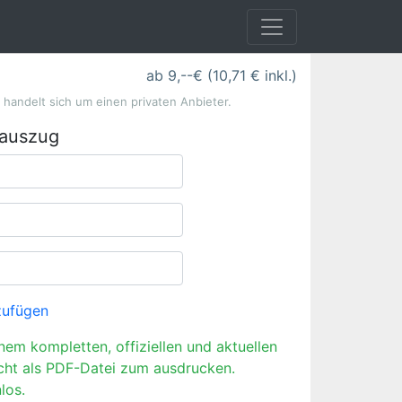
ab 9,--€ (10,71 € inkl.)
s handelt sich um einen privaten Anbieter.
rauszug
zufügen
inem kompletten, offiziellen und aktuellen
cht als PDF-Datei zum ausdrucken.
los.