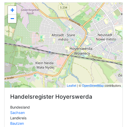
+
−
Leaflet
| ©
OpenStreetMap
contributors
Handelsregister
Hoyerswerda
Bundesland
Sachsen
Landkreis
Bautzen