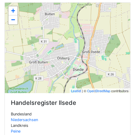
+
−
Leaflet
| ©
OpenStreetMap
contributors
Handelsregister
Ilsede
Bundesland
Niedersachsen
Landkreis
Peine