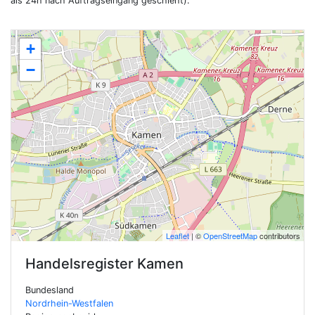
als 24h nach Auftragseingang geschieht).
+
−
Leaflet
| ©
OpenStreetMap
contributors
Handelsregister
Kamen
Bundesland
Nordrhein-Westfalen