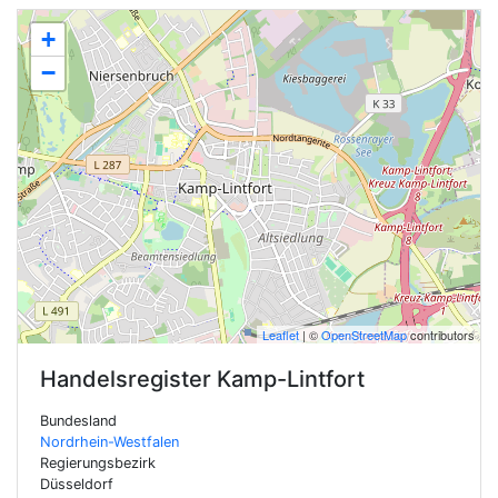
+
−
Leaflet
| ©
OpenStreetMap
contributors
Handelsregister
Kamp-Lintfort
Bundesland
Nordrhein-Westfalen
Regierungsbezirk
Düsseldorf